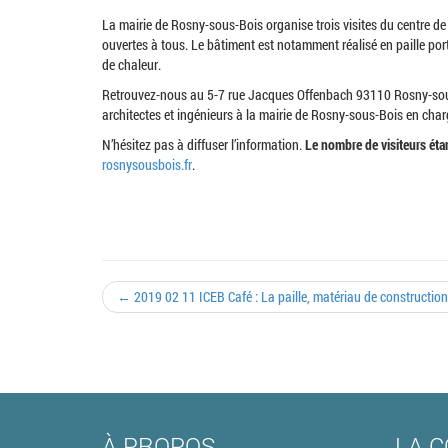
La mairie de Rosny-sous-Bois organise trois visites du centre de 
ouvertes à tous. Le bâtiment est notamment réalisé en paille port
de chaleur.
Retrouvez-nous au 5-7 rue Jacques Offenbach 93110 Rosny-sous
architectes et ingénieurs à la mairie de Rosny-sous-Bois en char
N’hésitez pas à diffuser l’information.
Le nombre de visiteurs étan
rosnysousbois.fr
.
← 2019 02 11 ICEB Café : La paille, matériau de construction 
À PROPOS
LA C