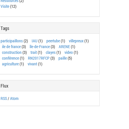
Ressources
(2)
Visite
(12)
Tags
participaillons
(2)
IAU
(1)
peertube
(1)
villepreux
(1)
ile de france
(3)
île-de-France
(3)
ARENE
(1)
construction
(3)
trait
(1)
clayes
(1)
video
(1)
conférence
(1)
RN2017RFCP
(3)
paille
(5)
agriculture
(1)
vivant
(1)
Flux
RSS
/
Atom