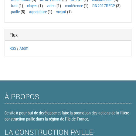
trait
(1)
clayes
(1)
video
(1)
conférence
(1)
RN2017RFCP
(3)
paille
(5)
agriculture
(1)
vivant
(1)
Flux
RSS
/
Atom
À PROPOS
Ce site à pour but de devélopper et faire la promotion des actions de la filière
construction paille dans la région de l'Île-de-France.
LA CONSTRUCTION PAILLE