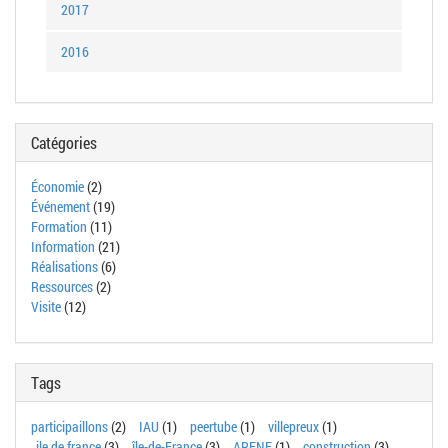
2017
2016
Catégories
Économie
(2)
Événement
(19)
Formation
(11)
Information
(21)
Réalisations
(6)
Ressources
(2)
Visite
(12)
Tags
participaillons
(2)
IAU
(1)
peertube
(1)
villepreux
(1)
ile de france
(3)
île-de-France
(3)
ARENE
(1)
construction
(3)